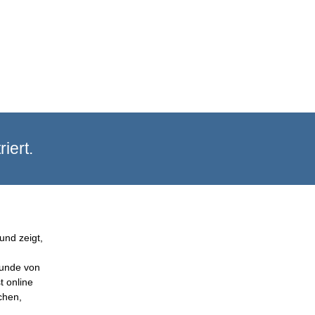
iert.
und zeigt,
Kunde von
t online
chen,