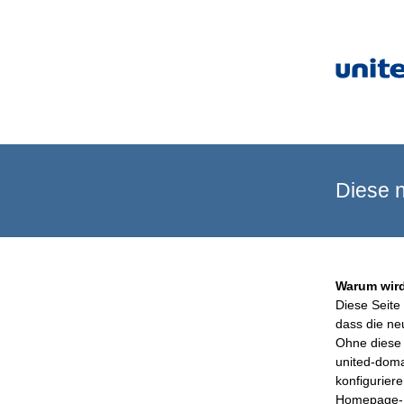
Diese n
Warum wird
Diese Seite 
dass die ne
Ohne diese 
united-doma
konfigurier
Homepage-B